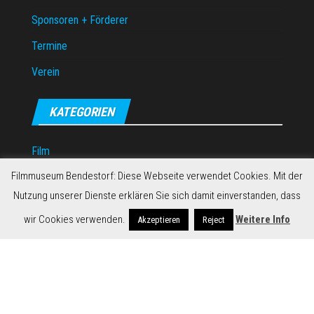
Sponsoren + Förderer
Termine
Verein
KATEGORIEN
Film
Filmmuseum Bendestorf: Diese Webseite verwendet Cookies. Mit der
Musik
Nutzung unserer Dienste erklären Sie sich damit einverstanden, dass
Uncategorized
wir Cookies verwenden.
Weitere Info
Akzeptieren
Reject
Stolz präsentiert von
WordPress
|
Theme:
Envo Magazine