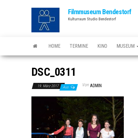
Zum
Filmmuseum Bendestorf
Inhalt
Kulturraum Studio Bendestorf
springen
HOME
TERMINE
KINO
MUSEUM
DSC_0311
Von
ADMIN
19. März 2017
Aus