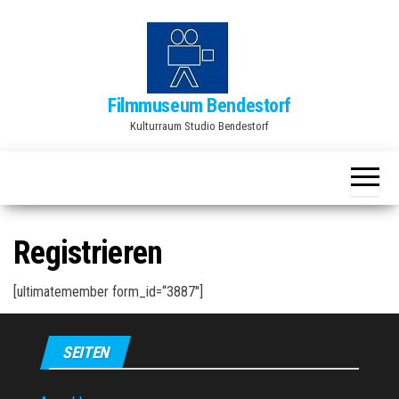
Zum
Inhalt
springen
Filmmuseum Bendestorf
Kulturraum Studio Bendestorf
Registrieren
[ultimatemember form_id=“3887″]
SEITEN