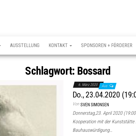
AUSSTELLUNG
KONTAKT
SPONSOREN + FÖRDERER
Schlagwort:
Bossard
6. März 2020
Aus
Do., 23.04.2020 (19:0
Von
SVEN SIMONSEN
Donnerstag,23. April 2020 (19:00 
Kooperation mit der Kunststätte
Bauhauswürdigung…